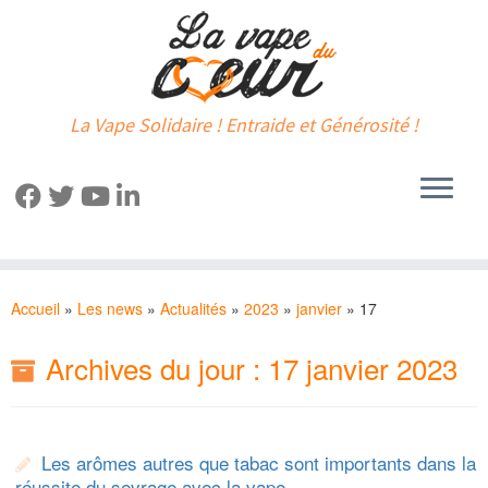
La Vape Solidaire ! Entraide et Générosité !
Passer
au
Accueil
»
Les news
»
Actualités
»
2023
»
janvier
»
17
contenu
Archives du jour :
17 janvier 2023
Les arômes autres que tabac sont importants dans la
réussite du sevrage avec la vape