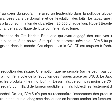
 au cœur du programme avec un leadership dans la politique globale 
avancées dans ce domaine et de l’évolution des faits. Le tabagisme 
à la consommation de cigarettes ; 20 000 chaque jour. Robert Beagle
 changer sa politique de lutte contre le tabac fumé.
ésidence de Gro Harlem Bruntland qui avait engagé des initiatives i
i ce traité ne pouvait être qu’un compromis inévitable. L’OMS fut po
isme dans le monde. Cet objectif, via la CCLAT est toujours à l’ordr
réduction des risque. Une notion que ne semble (ou ne veut) pas co
a montré la voie de la réduction des risques grâce au SNUS. Le Jap
c les produits « heat not burn ». Désormais, ce sont pas moins de 70 
egard du milliard de fumeur quotidiens, mais l’objectif est justement d’
mordial. De fait, l’OMS n’a pas su reconnaître l’importance des produits
uniquement sur le tabagisme des jeunes en laissant tomber les fumeurs 