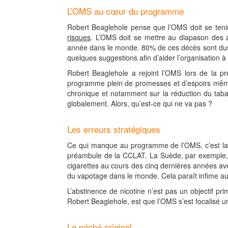
L’OMS au cœur du programme
Robert Beaglehole pense que l’OMS doit se tenir
risques
. L’OMS doit se mettre au diapason des 
année dans le monde. 80% de ces décès sont dus 
quelques suggestions afin d’aider l’organisation à
Robert Beaglehole a rejoint l’OMS lors de la pr
programme plein de promesses et d’espoirs même s
chronique et notamment sur la réduction du tabag
globalement. Alors, qu’est-ce qui ne va pas ?
Les erreurs stratégiques
Ce qui manque au programme de l’OMS, c’est la 
préambule de la CCLAT. La Suède, par exemple, 
cigarettes au cours des cinq dernières années ave
du vapotage dans le monde. Cela paraît infime au r
L’abstinence de nicotine n’est pas un objectif pri
Robert Beaglehole, est que l’OMS s’est focalisé 
Le péché originel