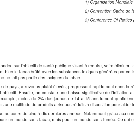
1) Organisation Mondiale
2) Convention Cadre de l
3) Conference Of Parties 
dée sur l’objectif de santé publique visant à réduire, voire éliminer,
t bien le tabac brûlé avec les substances toxiques générées par cette d
e ne fait pas partie des toxiques du tabac.
 de pays, a revenus plutôt élevés, progressent rapidement dans la ré
objectif. Ensuite, on constate une baisse significative de l’initiatio
 exemple, moins de 2% des jeunes de 14 à 15 ans fument quotidienn
une multitude de produits à risques réduits à disposition pour aider l
ue au cours de cinq à dix dernières années. Notamment grâce aux conv
s pour un monde sans tabac, mais pour un monde sans fumée. Ce qui est