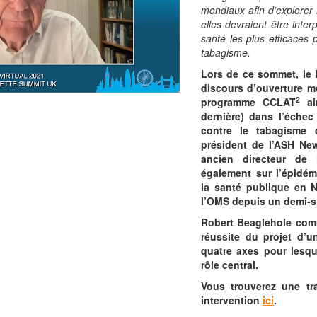
mondiaux afin d’explorer 
elles devraient être inte
santé les plus efficaces 
tabagisme.
Lors de ce sommet, le
discours d’ouverture m
2
programme CCLAT
ai
dernière) dans l’échec
contre le tabagisme 
président de l’ASH Ne
ancien directeur de
également sur l’épidém
la santé publique en N
l’OMS depuis un demi-si
Robert Beaglehole comm
réussite du projet d’
quatre axes pour lesqu
rôle central.
Vous trouverez une tra
intervention
ici
.