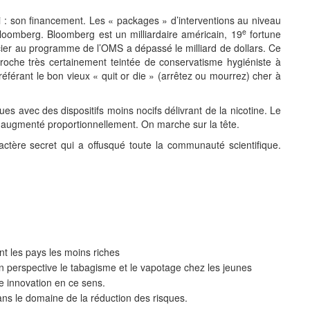
ui : son financement. Les « packages » d’interventions au niveau
e
loomberg. Bloomberg est un milliardaire américain, 19
fortune
cier au programme de l’OMS a dépassé le milliard de dollars. Ce
proche très certainement teintée de conservatisme hygiéniste à
référant le bon vieux « quit or die » (arrêtez ou mourrez) cher à
 avec des dispositifs moins nocifs délivrant de la nicotine. Le
 ont augmenté proportionnellement. On marche sur la tête.
ctère secret qui a offusqué toute la communauté scientifique.
t les pays les moins riches
n perspective le tabagisme et le vapotage chez les jeunes
e innovation en ce sens.
dans le domaine de la réduction des risques.