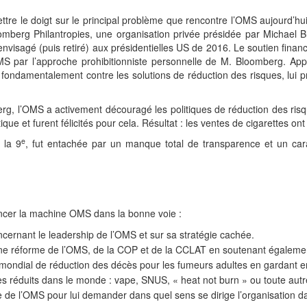
ttre le doigt sur le principal problème que rencontre l’OMS aujourd’h
mberg Philantropies, une organisation privée présidée par Michael B
nvisagé (puis retiré) aux présidentielles US de 2016. Le soutien finan
’OMS par l’approche prohibitionniste personnelle de M. Bloomberg. Ap
t fondamentalement contre les solutions de réduction des risques, lui p
, l’OMS a activement découragé les politiques de réduction des risques
tique et furent félicités pour cela. Résultat : les ventes de cigarettes
e
 la 9
, fut entachée par un manque total de transparence et un cara
ncer la machine OMS dans la bonne voie :
rnant le leadership de l’OMS et sur sa stratégie cachée.
 une réforme de l’OMS, de la COP et de la CCLAT en soutenant égalemen
f mondial de réduction des décès pour les fumeurs adultes en gardant e
ues réduits dans le monde : vape, SNUS, « heat not burn » ou toute autr
ête de l’OMS pour lui demander dans quel sens se dirige l’organisation 