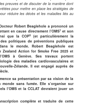
les preuves et de discuter de la manière dont
rprétées pour mettre en place les stratégies de
pour réduire les décès et les maladies liés au
 Docteur Robert Beaglehole a prononcé un
1
ettant en cause directement l’OMS
et son
3
nsi que la COP
(et particulièrement la
 des politiques de préventions publiques
dans le monde. Robert Beaglehole est
w Zealand Action for Smoke Free 2025 et
 l’OMS à Genève. Ses travaux portent
iologie des maladies cardiovasculaires et
ouvelle-Zélande. Il est engagé auprès de
ècle.
ence sa présentation par sa vision de la
un monde sans fumée. Elle s’organise sur
els l’OMS et la CCLAT devraient jouer un
nscription complète et traduite de cette