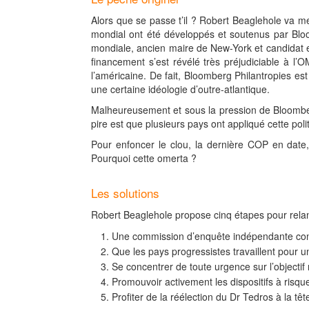
Alors que se passe t’il ? Robert Beaglehole va me
mondial ont été développés et soutenus par Bloo
mondiale, ancien maire de New-York et candidat e
financement s’est révélé très préjudiciable à l
l’américaine. De fait, Bloomberg Philantropies es
une certaine idéologie d’outre-atlantique.
Malheureusement et sous la pression de Bloomberg
pire est que plusieurs pays ont appliqué cette poli
Pour enfoncer le clou, la dernière COP en date,
Pourquoi cette omerta ?
Les solutions
Robert Beaglehole propose cinq étapes pour rela
Une commission d’enquête indépendante conce
Que les pays progressistes travaillent pour
Se concentrer de toute urgence sur l’objecti
Promouvoir activement les dispositifs à risq
Profiter de la réélection du Dr Tedros à la t