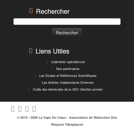
Rechercher
Rechercher :
Liens Utiles
Calendrier opérationnel
Nos partenaires
Les Etudes et Références Scientifiques
Les Articles Indépendants Externes
Outils des bénévoles de la VDC (Section privée)
© 2015 - 2026
La Vape Du Cœur
- Association de Réduction Des
Risques Tabagiques