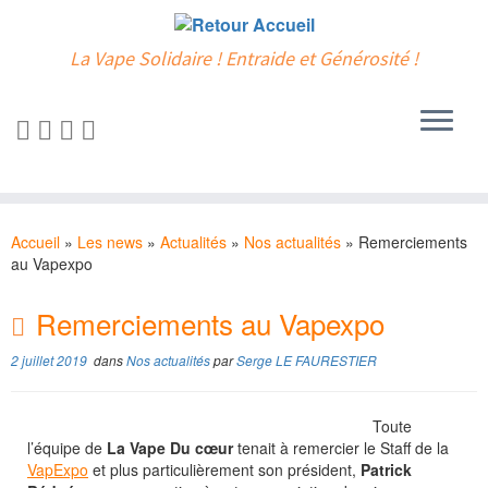
La Vape Solidaire ! Entraide et Générosité !
Passer
au
Accueil
»
Les news
»
Actualités
»
Nos actualités
»
Remerciements
contenu
au Vapexpo
Remerciements au Vapexpo
2 juillet 2019
dans
Nos actualités
par
Serge LE FAURESTIER
Toute
l’équipe de
La Vape Du cœur
tenait à remercier le Staff de la
VapExpo
et plus particulièrement son président,
Patrick