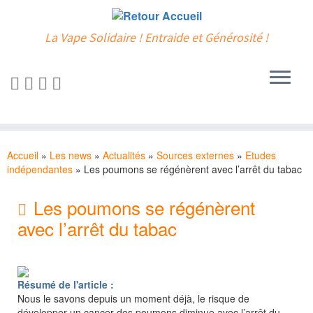
La Vape Solidaire ! Entraide et Générosité !
Passer
au
Accueil
»
Les news
»
Actualités
»
Sources externes
»
Etudes
contenu
indépendantes
»
Les poumons se régénèrent avec l’arrêt du tabac
Les poumons se régénèrent
avec l’arrêt du tabac
Résumé de l'article :
Nous le savons depuis un moment déjà, le risque de
développer un cancer des poumons diminue avec l’arrêt du