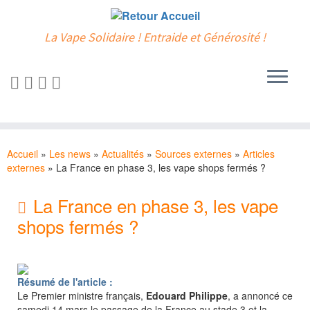
La Vape Solidaire ! Entraide et Générosité !
Passer
au
Accueil
»
Les news
»
Actualités
»
Sources externes
»
Articles
contenu
externes
»
La France en phase 3, les vape shops fermés ?
La France en phase 3, les vape
shops fermés ?
Résumé de l'article :
Le Premier ministre français,
Edouard Philippe
, a annoncé ce
samedi 14 mars le passage de la France au stade 3 et la