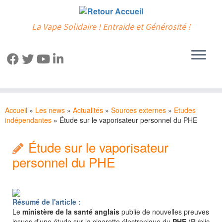
La Vape Solidaire ! Entraide et Générosité !
Passer
au
Accueil
»
Les news
»
Actualités
»
Sources externes
»
Etudes
contenu
indépendantes
»
Étude sur le vaporisateur personnel du PHE
Étude sur le vaporisateur
personnel du PHE
Résumé de l'article :
Le
ministère de la santé anglais
publie de nouvelles preuves
issues d’une étude sur la cigarette électronique du
PHE
(Public