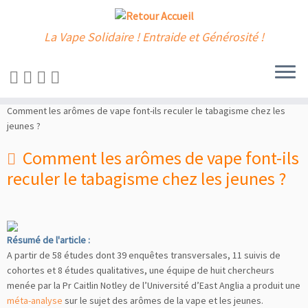
La Vape Solidaire ! Entraide et Générosité !
Passer
au
Accueil
»
Les news
»
Actualités
»
Sources externes
»
Articles externes
»
contenu
Comment les arômes de vape font-ils reculer le tabagisme chez les
jeunes ?
Comment les arômes de vape font-ils
reculer le tabagisme chez les jeunes ?
Résumé de l'article :
A partir de 58 études dont 39 enquêtes transversales, 11 suivis de
cohortes et 8 études qualitatives, une équipe de huit chercheurs
menée par la Pr Caitlin Notley de l’Université d’East Anglia a produit une
méta-analyse
sur le sujet des arômes de la vape et les jeunes.